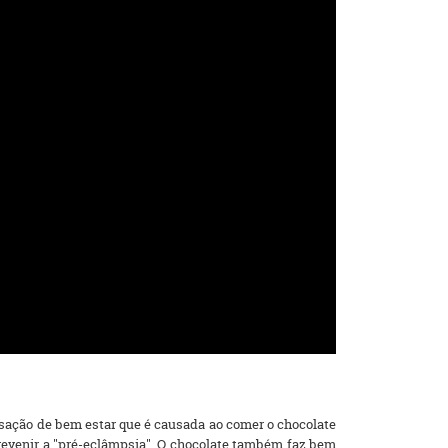
nsação de bem estar que é causada ao comer o chocolate
revenir a "pré-eclâmpsia". O chocolate também faz bem