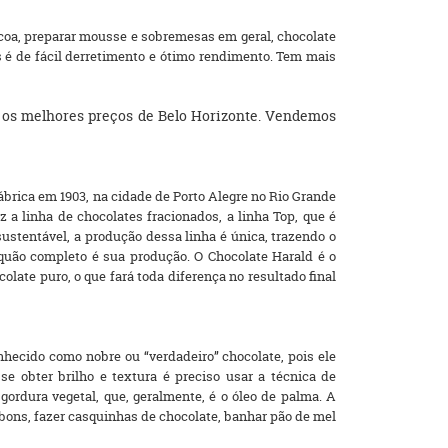
áscoa, preparar mousse e sobremesas em geral, chocolate
s é de fácil derretimento e ótimo rendimento. Tem mais
, os melhores preços de Belo Horizonte. Vendemos
ábrica em 1903, na cidade de Porto Alegre no Rio Grande
a linha de chocolates fracionados, a linha Top, que é
ustentável, a produção dessa linha é única, trazendo o
 quão completo é sua produção. O Chocolate Harald é o
olate puro, o que fará toda diferença no resultado final
nhecido como nobre ou “verdadeiro” chocolate, pois ele
e obter brilho e textura é preciso usar a técnica de
gordura vegetal, que, geralmente, é o óleo de palma. A
bons, fazer casquinhas de chocolate, banhar pão de mel