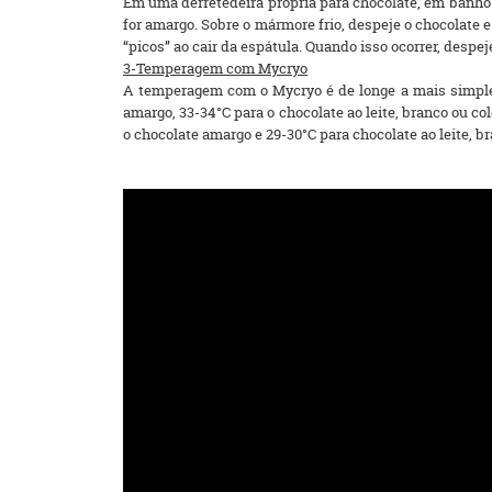
Em uma derretedeira própria para chocolate, em banho ma
for amargo. Sobre o mármore frio, despeje o chocolate
“picos” ao cair da espátula. Quando isso ocorrer, despej
3-Temperagem com Mycryo
A temperagem com o Mycryo é de longe a mais simples, 
amargo, 33-34°C para o chocolate ao leite, branco ou co
o chocolate amargo e 29-30°C para chocolate ao leite, br