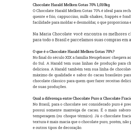
Chocolate Harald Melken Gotas 70% 1,010kg
O Chocolate Harald Melken Gotas 70% é ideal para reche
quente e frio, cappuccino, milk-shakes, frappés e fon
facilidade para moldar e desmoldar, o que proporciona e
Na Maria Chocolate você encontra os melhores ch
para todo o Brasil e parcelamos suas compras em a
O que é o Chocolate Harald Melken Gotas 70%?
No final do século XIX a família Neugebauer chegava ao
do Sul. A Harald tem suas linhas de produção para ch
deliciosa. A Harald também tem sua linha de chocolate
máximo de qualidade e sabor do cacau brasileiro para
chocolate clássico para quem quer fazer receitas delici
de suas produções.
Qual a diferença entre Chocolate Puro x Chocolate Frac
No Brasil, para o chocolate ser considerado puro é pr
possui somente manteiga de cacau. É o mais saboroso
temperagem (ou choque térmico). Já o chocolate fracio
textura é mais macia que o chocolate puro, porém, não
e outros tipos de decoração.