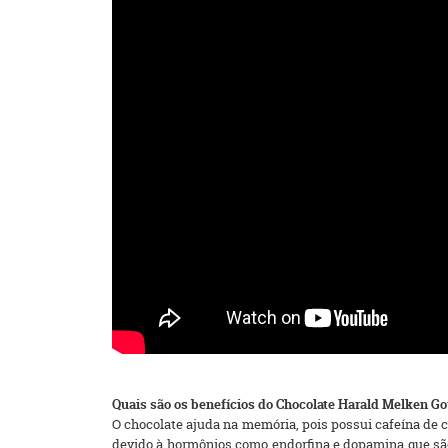
Quais são os benefícios do Chocolate Harald Melken Go
O chocolate ajuda na memória, pois possui cafeína de 
devido à hormônios como endorfina e dopamina que são