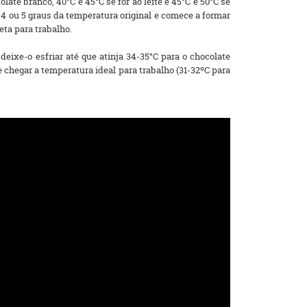
ate branco, 40°C e 45°C se for ao leite e 45°C e 50°C se
4 ou 5 graus da temperatura original e comece a formar
eta para trabalho.
eixe-o esfriar até que atinja 34-35°C para o chocolate
e chegar a temperatura ideal para trabalho (31-32ºC para