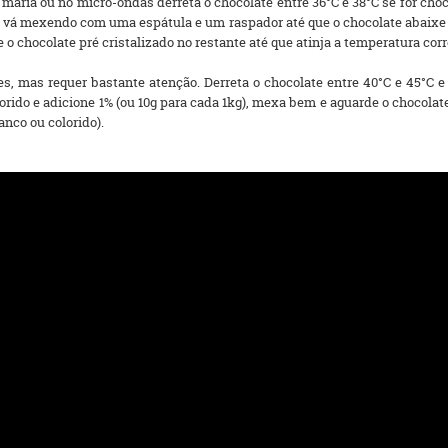
ria ou no micro-ondas derreta o chocolate entre 36°C e 38°C se for chocol
 e vá mexendo com uma espátula e um raspador até que o chocolate abaixe 
e o chocolate pré cristalizado no restante até que atinja a temperatura corr
mas requer bastante atenção. Derreta o chocolate entre 40°C e 45°C e d
lorido e adicione 1% (ou 10g para cada 1kg), mexa bem e aguarde o chocolat
anco ou colorido).