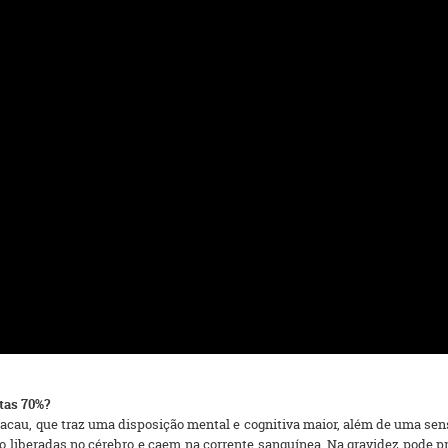
tas 70%?
cacau, que traz uma disposição mental e cognitiva maior, além de uma se
 liberadas no cérebro e caem na corrente sanguínea. Na gravidez pode p