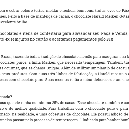
ar e cobrir bolos e tortas; moldar e rechear bombons, trufas, ovos de P
dues. Feito a base de manteiga de cacau, o chocolate Harald Melken Gota
xcelente brilho.
ocolates e itens de confeitaria para alavancar seu Faça e Venda
té 4x sem juros no cartão e aceitamos pagamentos pelo PIX.
 Brasil, trazendo toda a tradição do chocolate alemão para inaugurar sua f
ocolates puros, a linha Melken, que necessita temperagem. Também traz 
s gourmet, que se chama Unique. Além de utilizar um plantio de cacau s
 seus produtos. Com suas três linhas de fabricação, a Harald mostra o
osas com chocolate puro. Suas receitas terão o sabor delicioso de um choc
ionado?
eciso que ele tenha no mínimo 25% de cacau. Esse chocolate também é co
 e de melhor qualidade. Para trabalhar com o chocolate puro e para s
nado, na realidade, é uma cobertura de chocolate. Ele possui adição de 
 precisa passar pelo processo de temperagem. É indicado para banhar bom