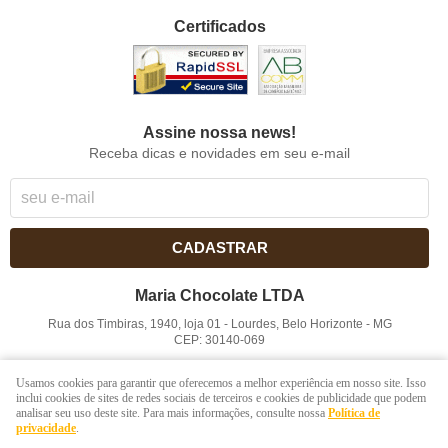
Certificados
Assine nossa news!
Receba dicas e novidades em seu e-mail
CADASTRAR
Maria Chocolate LTDA
Rua dos Timbiras, 1940, loja 01
-
Lourdes, Belo Horizonte
-
MG
CEP: 30140-069
CNPJ: 41.854.753/0001-41
Usamos cookies para garantir que oferecemos a melhor experiência em nosso site. Isso
inclui cookies de sites de redes sociais de terceiros e cookies de publicidade que podem
analisar seu uso deste site. Para mais informações, consulte nossa
Política de
LOJA VIRTUAL CRIADA POR
privacidade
.