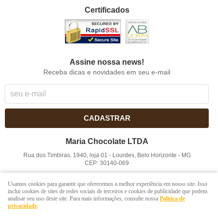
Certificados
Assine nossa news!
Receba dicas e novidades em seu e-mail
CADASTRAR
Maria Chocolate LTDA
Rua dos Timbiras, 1940, loja 01
-
Lourdes, Belo Horizonte
-
MG
CEP: 30140-069
CNPJ: 41.854.753/0001-41
Usamos cookies para garantir que oferecemos a melhor experiência em nosso site. Isso
inclui cookies de sites de redes sociais de terceiros e cookies de publicidade que podem
analisar seu uso deste site. Para mais informações, consulte nossa
Política de
LOJA VIRTUAL CRIADA POR
privacidade
.