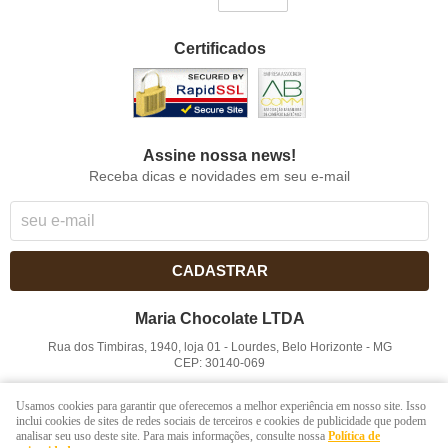
Certificados
Assine nossa news!
Receba dicas e novidades em seu e-mail
CADASTRAR
Maria Chocolate LTDA
Rua dos Timbiras, 1940, loja 01
-
Lourdes, Belo Horizonte
-
MG
CEP: 30140-069
CNPJ: 41.854.753/0001-41
Usamos cookies para garantir que oferecemos a melhor experiência em nosso site. Isso
inclui cookies de sites de redes sociais de terceiros e cookies de publicidade que podem
analisar seu uso deste site. Para mais informações, consulte nossa
Política de
LOJA VIRTUAL CRIADA POR