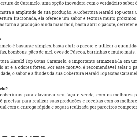
bertura de Caramelo, uma opção inovadora com o verdadeiro sabor 
nstra a amplitude de sua produção. A Cobertura Harald Top Gotas 
ertura fracionada, ela oferece um sabor e textura muito próximos
s torna a produção ainda mais fácil, basta abrir o pacote, derreter e
o?
melo é bastante simples: basta abrir o pacote e utilizar a quantida
ufas, bombons, pães de mel, ovos de Páscoa, barrinhas e muito mais.
tura Harald Top Gotas Caramelo, é importante armazená-la em um 
o ar e a odores fortes. Por esse motivo, é recomendável selar o pa
idade, o sabor e a fluidez da sua Cobertura Harald Top Gotas Caram
elo?
oberturas para alavancar seu faça e venda, com os melhores pr
ocê precisar para realizar suas produções e receitas com os melh
al com a entrega rápida e segura realizada por parceiros competentes 