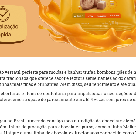
versátil, perfeita para moldar e banhar trufas, bombons, pães de m
tura fracionada que oferece sabor e textura semelhantes ao do caram
inhas mais finas e brilhantes. Além disso, seu rendimento é até dua
oberturas e itens de confeitaria para impulsionar o seu negócio
e oferecemos a opção de parcelamento em até 4 vezes sem juros no c
gou ao Brasil, trazendo consigo toda a tradição do chocolate alem
ntém linhas de produção para chocolates puros, como a linha Melk
 Unique e uma linha de chocolates fracionados conhecida como To