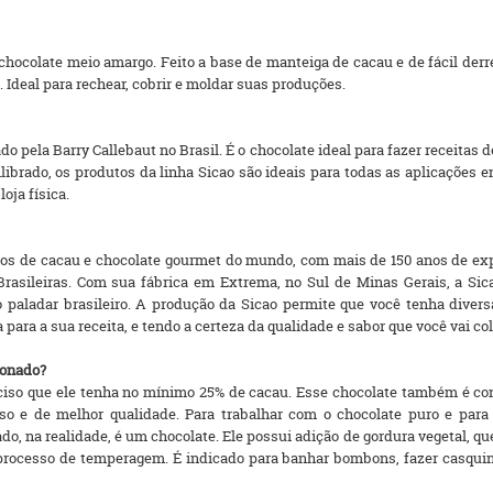
 chocolate meio amargo. Feito a base de manteiga de cacau e de fácil der
 Ideal para rechear, cobrir e moldar suas produções.
o pela Barry Callebaut no Brasil. É o chocolate ideal para fazer receitas 
brado, os produtos da linha Sicao são ideais para todas as aplicações em 
oja física.
utos de cacau e chocolate gourmet do mundo, com mais de 150 anos de ex
rasileiras. Com sua fábrica em Extrema, no Sul de Minas Gerais, a Sica
o paladar brasileiro. A produção da Sicao permite que você tenha diver
 para a sua receita, e tendo a certeza da qualidade e sabor que você vai co
ionado?
eciso que ele tenha no mínimo 25% de cacau. Esse chocolate também é co
 e de melhor qualidade. Para trabalhar com o chocolate puro e para s
o, na realidade, é um chocolate. Ele possui adição de gordura vegetal, que
 processo de temperagem. É indicado para banhar bombons, fazer casquin