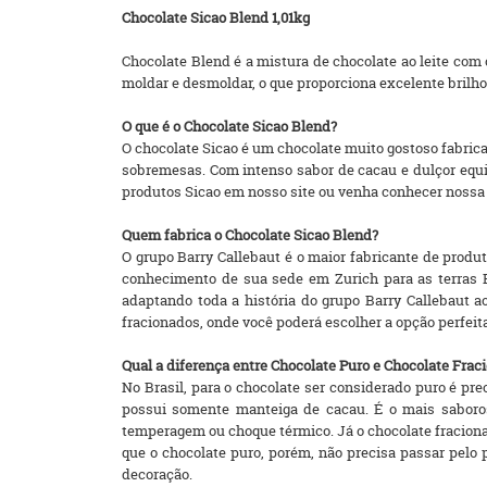
Chocolate Sicao Blend 1,01kg
Chocolate Blend é a mistura de chocolate ao leite com
moldar e desmoldar, o que proporciona excelente brilho.
O que é o Chocolate Sicao Blend?
O chocolate Sicao é um chocolate muito gostoso fabricad
sobremesas. Com intenso sabor de cacau e dulçor equili
produtos Sicao em nosso site ou venha conhecer nossa l
Quem fabrica o Chocolate Sicao Blend?
O grupo Barry Callebaut é o maior fabricante de prod
conhecimento de sua sede em Zurich para as terras B
adaptando toda a história do grupo Barry Callebaut a
fracionados, onde você poderá escolher a opção perfeita
Qual a diferença entre Chocolate Puro e Chocolate Frac
No Brasil, para o chocolate ser considerado puro é pr
possui somente manteiga de cacau. É o mais saboroso
temperagem ou choque térmico. Já o chocolate fracionad
que o chocolate puro, porém, não precisa passar pelo
decoração.