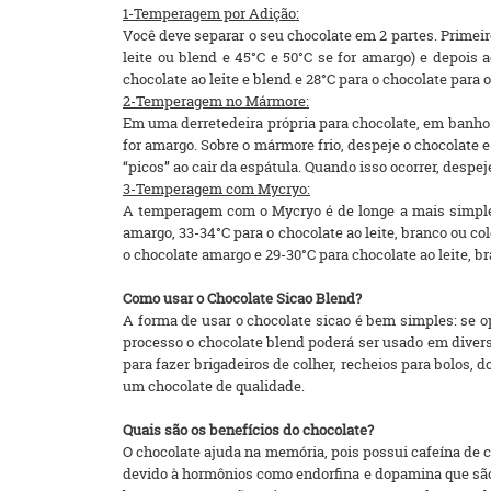
1-Temperagem por Adição:
Você deve separar o seu chocolate em 2 partes. Primeir
leite ou blend e 45°C e 50°C se for amargo) e depois
chocolate ao leite e blend e 28°C para o chocolate para 
2-Temperagem no Mármore:
Em uma derretedeira própria para chocolate, em banho ma
for amargo. Sobre o mármore frio, despeje o chocolate
“picos” ao cair da espátula. Quando isso ocorrer, despej
3-Temperagem com Mycryo:
A temperagem com o Mycryo é de longe a mais simples, 
amargo, 33-34°C para o chocolate ao leite, branco ou co
o chocolate amargo e 29-30°C para chocolate ao leite, br
Como usar o Chocolate Sicao Blend?
A forma de usar o chocolate sicao é bem simples: se o
processo o chocolate blend poderá ser usado em diversa
para fazer brigadeiros de colher, recheios para bolos, d
um chocolate de qualidade.
Quais são os benefícios do chocolate?
O chocolate ajuda na memória, pois possui cafeína de 
devido à hormônios como endorfina e dopamina que são 