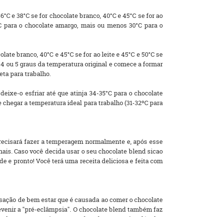
C e 38°C se for chocolate branco, 40°C e 45°C se for ao
°C para o chocolate amargo, mais ou menos 30°C para o
ate branco, 40°C e 45°C se for ao leite e 45°C e 50°C se
4 ou 5 graus da temperatura original e comece a formar
eta para trabalho.
eixe-o esfriar até que atinja 34-35°C para o chocolate
e chegar a temperatura ideal para trabalho (31-32ºC para
 precisará fazer a temperagem normalmente e, após esse
nais. Caso você decida usar o seu chocolate blend sicao
ede e pronto! Você terá uma receita deliciosa e feita com
nsação de bem estar que é causada ao comer o chocolate
evenir a "pré-eclâmpsia". O chocolate blend também faz