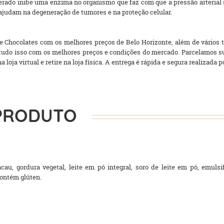
erado inibe uma enzima no organismo que faz com que a pressão arterial 
ajudam na degeneração de tumores e na proteção celular.
 Chocolates com os melhores preços de Belo Horizonte, além de vários ti
a, tudo isso com os melhores preços e condições do mercado. Parcelamos
ja virtual e retire na loja física. A entrega é rápida e segura realizada 
PRODUTO
au, gordura vegetal, leite em pó integral, soro de leite em pó, emulsifi
 contém glúten.