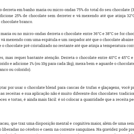
o derreta em banho maria ou micro-ondas 75% do total do seu chocolate (36°
 adicione 25% de chocolate sem derreter e vá mexendo até que atinja 32
o chocolate branco.
ria ou no micro-ondas derreta o chocolate entre 36°C e 38°C se for chocol
 e vá mexendo com uma espátula e um raspador até que o chocolate abaixe 
e o chocolate pré cristalizado no restante até que atinja a temperatura corr
mas requer bastante atenção. Derreta o chocolate entre 40°C e 45°C e d
lorido e adicione 1% (ou 10g para cada 1kg), mexa bem e aguarde o chocolat
anco ou colorido).
ptar por usar o chocolate blend para cascas de trufas e glaçagens, você
s receitas e sua aplicação não é muito diferente dos chocolates tradicio
oces e tortas, é ainda mais fácil: é só colocar a quantidade que a receita p
cacau, que traz uma disposição mental e cognitiva maior, além de uma se
liberadas no cérebro e caem na corrente sanguínea. Na gravidez pode pr