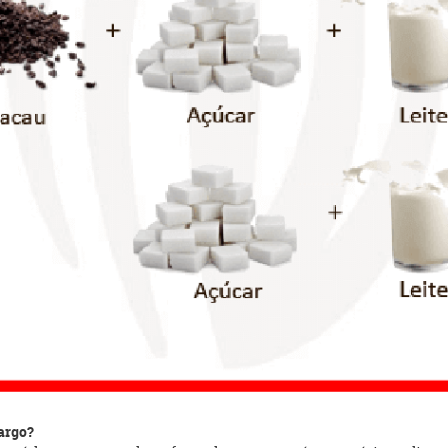
margo?