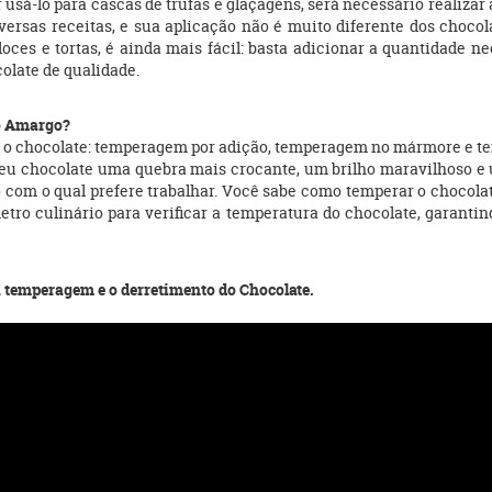
or usá-lo para cascas de trufas e glaçagens, será necessário realiz
rsas receitas, e sua aplicação não é muito diferente dos chocolat
 doces e tortas, é ainda mais fácil: basta adicionar a quantidade n
olate de qualidade.
io Amargo?
 o chocolate: temperagem por adição, temperagem no mármore e t
eu chocolate uma quebra mais crocante, um brilho maravilhoso e 
o com o qual prefere trabalhar. Você sabe como temperar o chocol
tro culinário para verificar a temperatura do chocolate, garantin
 a temperagem e o derretimento do Chocolate.