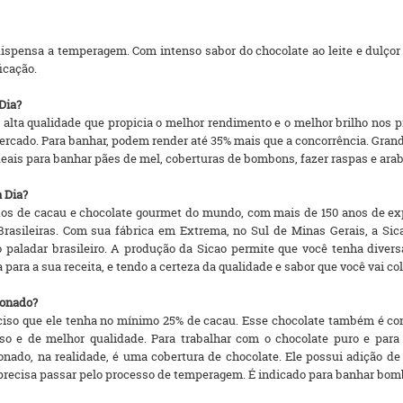
spensa a temperagem. Com intenso sabor do chocolate ao leite e dulçor e
icação.
Dia?
e alta qualidade que propicia o melhor rendimento e o melhor brilho no
mercado. Para banhar, podem render até 35% mais que a concorrência. Gra
eais para banhar pães de mel, coberturas de bombons, fazer raspas e ara
a Dia?
utos de cacau e chocolate gourmet do mundo, com mais de 150 anos de ex
rasileiras. Com sua fábrica em Extrema, no Sul de Minas Gerais, a Sica
o paladar brasileiro. A produção da Sicao permite que você tenha diver
 para a sua receita, e tendo a certeza da qualidade e sabor que você vai co
ionado?
eciso que ele tenha no mínimo 25% de cacau. Esse chocolate também é co
 e de melhor qualidade. Para trabalhar com o chocolate puro e para s
nado, na realidade, é uma cobertura de chocolate. Ele possui adição de 
 precisa passar pelo processo de temperagem. É indicado para banhar bom