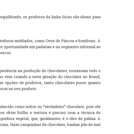
quilibrado, os produtos da linha Sicao são ideais para
s produtos moldados, como Ovos de Páscoa e bombons. A
nde oportunidade em padarias e no segmento informal as
bescos.
periência na produção de chocolates, trouxeram todo o
o vem criando a nova geração do chocolate no Brasil,
sas opções de produtos, tanto chocolates puros quanto
locar no seu produto.
nhecido como nobre ou “verdadeiro” chocolate, pois ele
e obter brilho e textura é preciso usar a técnica de
gordura vegetal, que, geralmente, é o óleo de palma. A
bons, fazer casquinhas de chocolate, banhar pão de mel