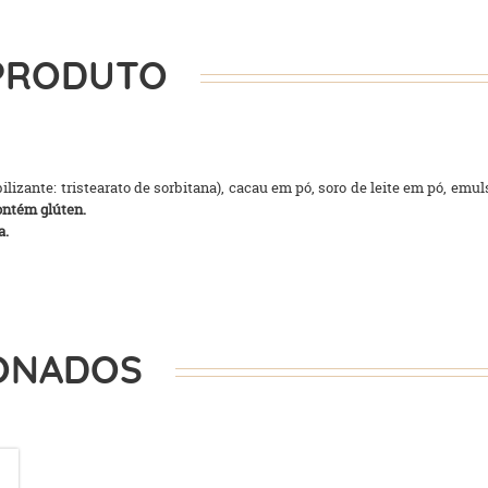
PRODUTO
lizante: tristearato de sorbitana), cacau em pó, soro de leite em pó, emulsi
ontém glúten.
a.
ONADOS