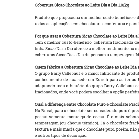
Cobertura Sicao Chocolate ao Leite Dia a Dia 1,01kg
Produto que propociona um melhor custo benefício e di
todas as aplicações em chocolataria, confeitaria e panif
Por que usar a Cobertura Sicao Chocolate ao Leite Dia a 
Tem o melhor custo-benefício, cobertura fracionada d
linha Sicao Dia a Dia oferece o melhor rendimento no 
coberturas Sicao Dia a Dia dispensam a temperagem. Id
Quem fabrica a Cobertura Sicao Chocolate ao Leite Dia 
O grupo Barry Callebaut é o maior fabricante de prod
conhecimento de sua sede em Zurich para as terras B
adaptando toda a história do grupo Barry Callebaut a
fracionados, onde você poderá escolher a opção perfeita
Qual a diferença entre Chocolate Puro e Chocolate Frac
No Brasil, para o chocolate ser considerado puro é pr
possui somente manteiga de cacau. É o mais saboroso
temperagem (ou choque térmico). Já o chocolate fracio
textura é mais macia que o chocolate puro, porém, não
e outros tipos de decoração.