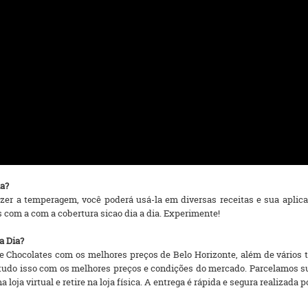
ia?
zer a temperagem, você poderá usá-la em diversas receitas e sua aplicaç
 com a com a cobertura sicao dia a dia. Experimente!
a Dia?
 Chocolates com os melhores preços de Belo Horizonte, além de vários ti
a, tudo isso com os melhores preços e condições do mercado. Parcelamos
ja virtual e retire na loja física. A entrega é rápida e segura realizada 