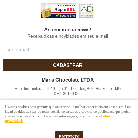
Assine nossa news!
Receba dicas e novidades em seu e-mail
CADASTRAR
Maria Chocolate LTDA
Rua dos Timbiras, 1940, loja 01
-
Lourdes, Belo Horizonte
-
MG
CEP: 30140-069
CNPJ: 41.854.753/0001-41
Usamos cookies para garantir que oferecemos a melhor experiência em nosso site. Isso
inclui cookies de sites de redes sociais de terceiros e cookies de publicidade que podem
analisar seu uso deste site. Para mais informações, consulte nossa
Política de
LOJA VIRTUAL CRIADA POR
privacidade
.
ENTENDI