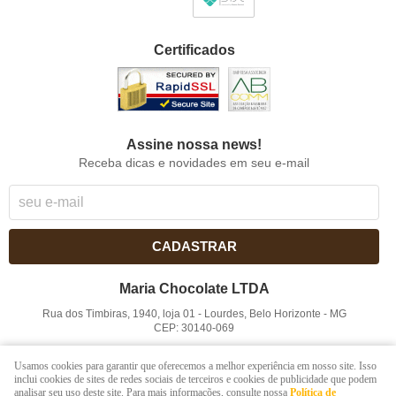
Certificados
Assine nossa news!
Receba dicas e novidades em seu e-mail
CADASTRAR
Maria Chocolate LTDA
Rua dos Timbiras, 1940, loja 01
-
Lourdes, Belo Horizonte
-
MG
CEP: 30140-069
CNPJ: 41.854.753/0001-41
Usamos cookies para garantir que oferecemos a melhor experiência em nosso site. Isso
inclui cookies de sites de redes sociais de terceiros e cookies de publicidade que podem
analisar seu uso deste site. Para mais informações, consulte nossa
Política de