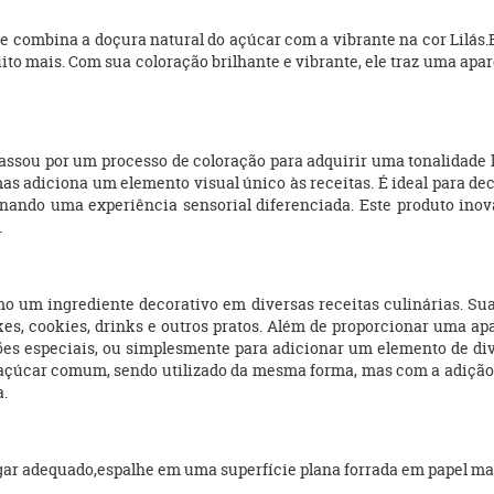
e combina a doçura natural do açúcar com a vibrante na cor Lilás.E
ito mais. Com sua coloração brilhante e vibrante, ele traz uma ap
assou por um processo de coloração para adquirir uma tonalidade l
s adiciona um elemento visual único às receitas. É ideal para de
onando uma experiência sensorial diferenciada. Este produto inov
.
o um ingrediente decorativo em diversas receitas culinárias. Sua
es, cookies, drinks e outros pratos. Além de proporcionar uma ap
iões especiais, ou simplesmente para adicionar um elemento de di
o açúcar comum, sendo utilizado da mesma forma, mas com a adição 
a.
gar adequado,espalhe em uma superfície plana forrada em papel ma