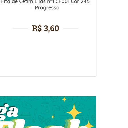
Fita de Cetim Lilás n°1 CF001 Cor 245
- Progresso
R$ 3,60