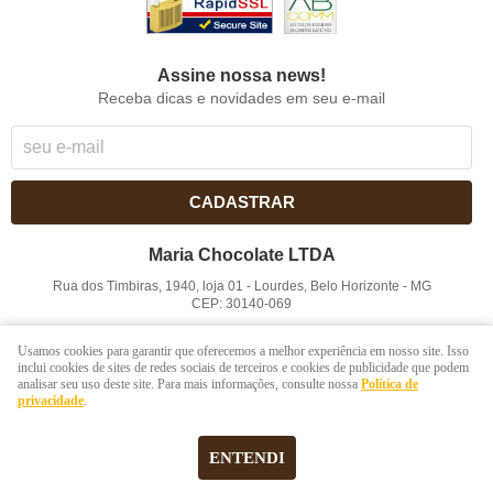
Assine nossa news!
Receba dicas e novidades em seu e-mail
CADASTRAR
Maria Chocolate LTDA
Rua dos Timbiras, 1940, loja 01
-
Lourdes, Belo Horizonte
-
MG
CEP: 30140-069
CNPJ: 41.854.753/0001-41
Usamos cookies para garantir que oferecemos a melhor experiência em nosso site. Isso
inclui cookies de sites de redes sociais de terceiros e cookies de publicidade que podem
analisar seu uso deste site. Para mais informações, consulte nossa
Política de
LOJA VIRTUAL CRIADA POR
privacidade
.
ENTENDI