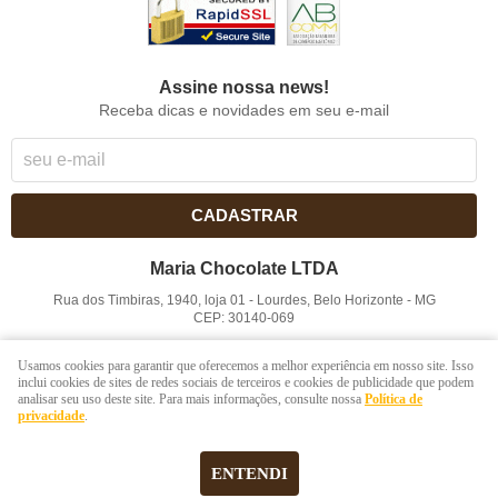
Assine nossa news!
Receba dicas e novidades em seu e-mail
CADASTRAR
Maria Chocolate LTDA
Rua dos Timbiras, 1940, loja 01
-
Lourdes, Belo Horizonte
-
MG
CEP: 30140-069
CNPJ: 41.854.753/0001-41
Usamos cookies para garantir que oferecemos a melhor experiência em nosso site. Isso
inclui cookies de sites de redes sociais de terceiros e cookies de publicidade que podem
analisar seu uso deste site. Para mais informações, consulte nossa
Política de
LOJA VIRTUAL CRIADA POR
privacidade
.
ENTENDI