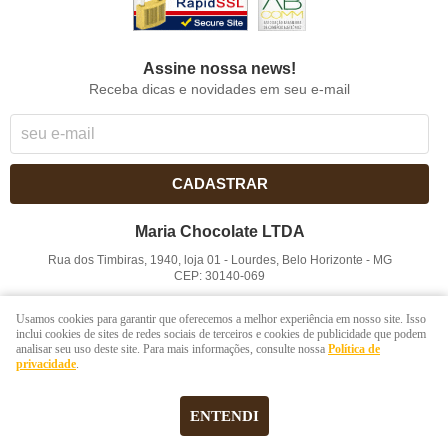
Assine nossa news!
Receba dicas e novidades em seu e-mail
CADASTRAR
Maria Chocolate LTDA
Rua dos Timbiras, 1940, loja 01
-
Lourdes, Belo Horizonte
-
MG
CEP: 30140-069
CNPJ: 41.854.753/0001-41
Usamos cookies para garantir que oferecemos a melhor experiência em nosso site. Isso
inclui cookies de sites de redes sociais de terceiros e cookies de publicidade que podem
analisar seu uso deste site. Para mais informações, consulte nossa
Política de
LOJA VIRTUAL CRIADA POR
privacidade
.
ENTENDI