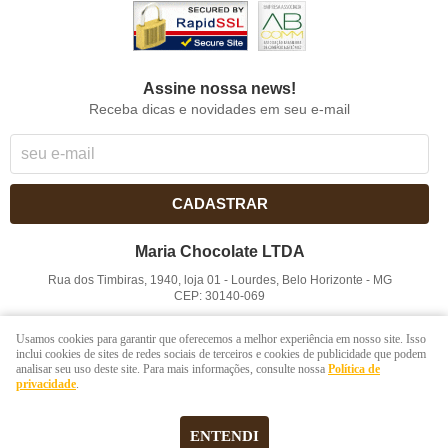
Assine nossa news!
Receba dicas e novidades em seu e-mail
CADASTRAR
Maria Chocolate LTDA
Rua dos Timbiras, 1940, loja 01
-
Lourdes, Belo Horizonte
-
MG
CEP: 30140-069
CNPJ: 41.854.753/0001-41
Usamos cookies para garantir que oferecemos a melhor experiência em nosso site. Isso
inclui cookies de sites de redes sociais de terceiros e cookies de publicidade que podem
analisar seu uso deste site. Para mais informações, consulte nossa
Política de
LOJA VIRTUAL CRIADA POR
privacidade
.
ENTENDI