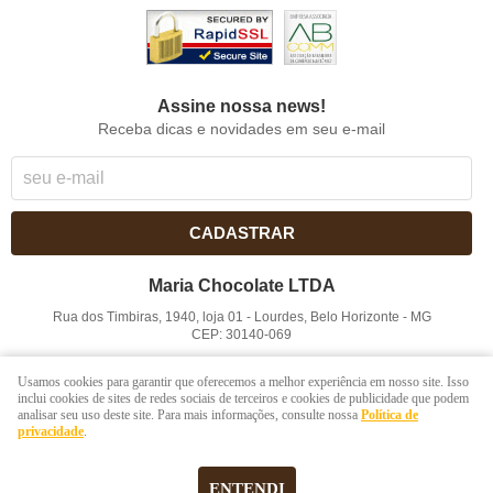
Assine nossa news!
Receba dicas e novidades em seu e-mail
CADASTRAR
Maria Chocolate LTDA
Rua dos Timbiras, 1940, loja 01
-
Lourdes, Belo Horizonte
-
MG
CEP: 30140-069
CNPJ: 41.854.753/0001-41
Usamos cookies para garantir que oferecemos a melhor experiência em nosso site. Isso
inclui cookies de sites de redes sociais de terceiros e cookies de publicidade que podem
analisar seu uso deste site. Para mais informações, consulte nossa
Política de
LOJA VIRTUAL CRIADA POR
privacidade
.
ENTENDI