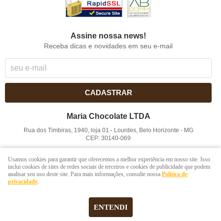
Assine nossa news!
Receba dicas e novidades em seu e-mail
CADASTRAR
Maria Chocolate LTDA
Rua dos Timbiras, 1940, loja 01
-
Lourdes, Belo Horizonte
-
MG
CEP: 30140-069
CNPJ: 41.854.753/0001-41
Usamos cookies para garantir que oferecemos a melhor experiência em nosso site. Isso
inclui cookies de sites de redes sociais de terceiros e cookies de publicidade que podem
analisar seu uso deste site. Para mais informações, consulte nossa
Política de
LOJA VIRTUAL CRIADA POR
privacidade
.
ENTENDI