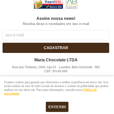
Assine nossa news!
Receba dicas e novidades em seu e-mail
CADASTRAR
Maria Chocolate LTDA
Rua dos Timbiras, 1940, loja 01
-
Lourdes, Belo Horizonte
-
MG
CEP: 30140-069
CNPJ: 41.854.753/0001-41
Usamos cookies para garantir que oferecemos a melhor experiência em nosso site. Isso
inclui cookies de sites de redes sociais de terceiros e cookies de publicidade que podem
analisar seu uso deste site. Para mais informações, consulte nossa
Política de
LOJA VIRTUAL CRIADA POR
privacidade
.
ENTENDI