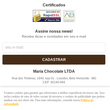
Certificados
Assine nossa news!
Receba dicas e novidades em seu e-mail
CADASTRAR
Maria Chocolate LTDA
Rua dos Timbiras, 1940, loja 01
-
Lourdes, Belo Horizonte
-
MG
CEP: 30140-069
CNPJ: 41.854.753/0001-41
Usamos cookies para garantir que oferecemos a melhor experiência em nosso site. Isso
inclui cookies de sites de redes sociais de terceiros e cookies de publicidade que podem
analisar seu uso deste site. Para mais informações, consulte nossa
Política de
LOJA VIRTUAL CRIADA POR
privacidade
.