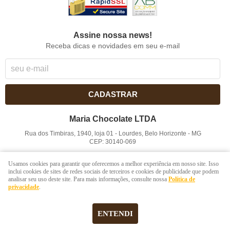
Assine nossa news!
Receba dicas e novidades em seu e-mail
CADASTRAR
Maria Chocolate LTDA
Rua dos Timbiras, 1940, loja 01
-
Lourdes, Belo Horizonte
-
MG
CEP: 30140-069
CNPJ: 41.854.753/0001-41
Usamos cookies para garantir que oferecemos a melhor experiência em nosso site. Isso
inclui cookies de sites de redes sociais de terceiros e cookies de publicidade que podem
analisar seu uso deste site. Para mais informações, consulte nossa
Política de
LOJA VIRTUAL CRIADA POR
privacidade
.
ENTENDI