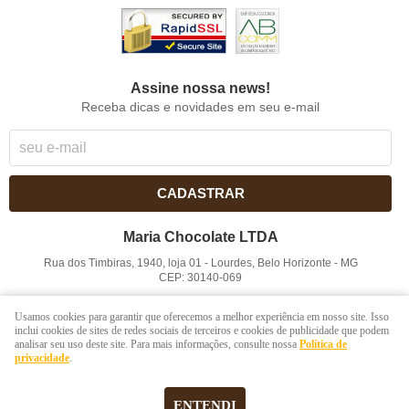
Assine nossa news!
Receba dicas e novidades em seu e-mail
CADASTRAR
Maria Chocolate LTDA
Rua dos Timbiras, 1940, loja 01
-
Lourdes, Belo Horizonte
-
MG
CEP: 30140-069
CNPJ: 41.854.753/0001-41
Usamos cookies para garantir que oferecemos a melhor experiência em nosso site. Isso
inclui cookies de sites de redes sociais de terceiros e cookies de publicidade que podem
analisar seu uso deste site. Para mais informações, consulte nossa
Política de
LOJA VIRTUAL CRIADA POR
privacidade
.
ENTENDI