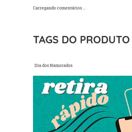
Carregando comentários ...
TAGS DO PRODUTO
Dia dos Namorados