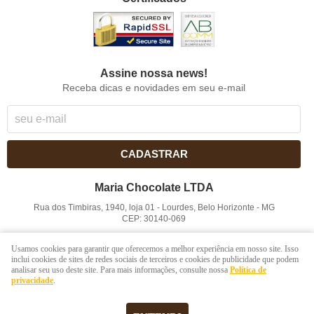
Assine nossa news!
Receba dicas e novidades em seu e-mail
CADASTRAR
Maria Chocolate LTDA
Rua dos Timbiras, 1940, loja 01
-
Lourdes, Belo Horizonte
-
MG
CEP: 30140-069
CNPJ: 41.854.753/0001-41
Usamos cookies para garantir que oferecemos a melhor experiência em nosso site. Isso
inclui cookies de sites de redes sociais de terceiros e cookies de publicidade que podem
analisar seu uso deste site. Para mais informações, consulte nossa
Política de
LOJA VIRTUAL CRIADA POR
privacidade
.