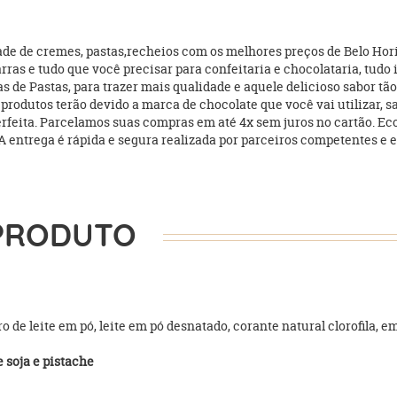
e de cremes, pastas,recheios com os melhores preços de Belo Horiz
arras e tudo que você precisar para confeitaria e chocolataria, tud
e Pastas, para trazer mais qualidade e aquele delicioso sabor tão 
rodutos terão devido a marca de chocolate que você vai utilizar, sa
 perfeita. Parcelamos suas compras em até 4x sem juros no cartão. 
. A entrega é rápida e segura realizada por parceiros competentes e e
PRODUTO
 de leite em pó, leite em pó desnatado, corante natural clorofila, emu
 soja e pistache