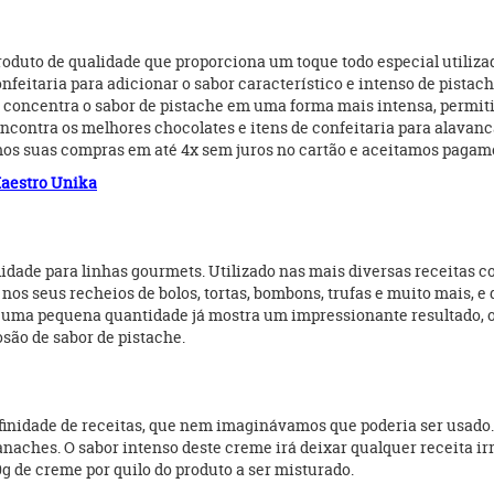
duto de qualidade que proporciona um toque todo especial utilizado
feitaria para adicionar o sabor característico e intenso de pistach
 concentra o sabor de pistache em uma forma mais intensa, permiti
contra os melhores chocolates e itens de confeitaria para alavanca
mos suas compras em até 4x sem juros no cartão e aceitamos pagame
Maestro Unika
dade para linhas gourmets. Utilizado nas mais diversas receitas co
nos seus recheios de bolos, tortas, bombons, trufas e muito mais, 
m uma pequena quantidade já mostra um impressionante resultado, 
são de sabor de pistache.
finidade de receitas, que nem imaginávamos que poderia ser usado.
naches. O sabor intenso deste creme irá deixar qualquer receita irre
20g de creme por quilo do produto a ser misturado.