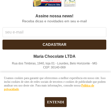
Assine nossa news!
Receba dicas e novidades em seu e-mail
CADASTRAR
Maria Chocolate LTDA
Rua dos Timbiras, 1940, loja 01
-
Lourdes, Belo Horizonte
-
MG
CEP: 30140-069
CNPJ: 41.854.753/0001-41
Usamos cookies para garantir que oferecemos a melhor experiência em nosso site. Isso
inclui cookies de sites de redes sociais de terceiros e cookies de publicidade que podem
analisar seu uso deste site. Para mais informações, consulte nossa
Política de
LOJA VIRTUAL CRIADA POR
privacidade
.
ENTENDI