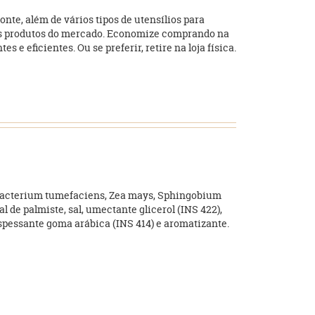
te, além de vários tipos de utensílios para
ores produtos do mercado. Economize comprando na
e eficientes. Ou se preferir, retire na loja física.
robacterium tumefaciens, Zea mays, Sphingobium
l de palmiste, sal, umectante glicerol (INS 422),
 espessante goma arábica (INS 414) e aromatizante.