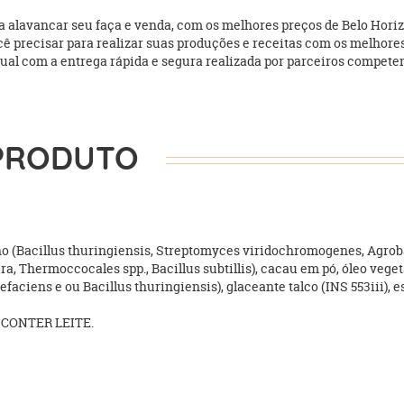
alavancar seu faça e venda, com os melhores preços de Belo Horizon
você precisar para realizar suas produções e receitas com os melh
al com a entrega rápida e segura realizada por parceiros competentes 
PRODUTO
lho (Bacillus thuringiensis, Streptomyces viridochromogenes, Ag
a, Thermoccocales spp., Bacillus subtillis), cacau em pó, óleo vegeta
faciens e ou Bacillus thuringiensis), glaceante talco (INS 553iii),
CONTER LEITE.