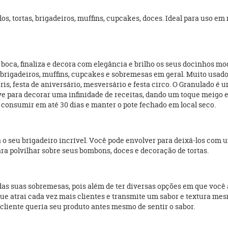
s, tortas, brigadeiros, muffins, cupcakes, doces. Ideal para uso em 
boca, finaliza e decora com elegância e brilho os seus docinhos mod
 brigadeiros, muffins, cupcakes e sobremesas em geral. Muito usado 
íris, festa de aniversário, mesversário e festa circo. O Granulado é
 para decorar uma infinidade de receitas, dando um toque meigo e 
o, consumir em até 30 dias e manter o pote fechado em local seco.
a o seu brigadeiro incrível. Você pode envolver para deixá-los com 
a polvilhar sobre seus bombons, doces e decoração de tortas.
as suas sobremesas, pois além de ter diversas opções em que você 
ue atrai cada vez mais clientes e transmite um sabor e textura mesm
cliente queria seu produto antes mesmo de sentir o sabor.