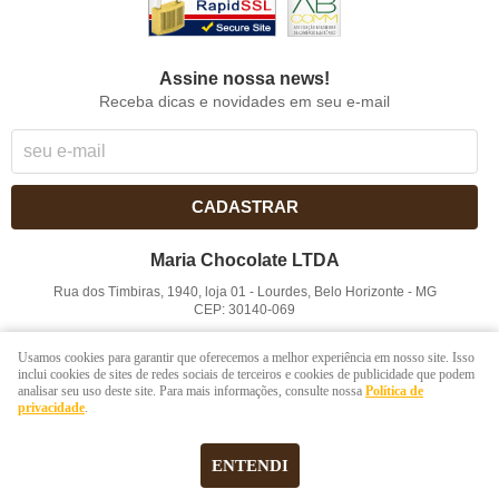
Assine nossa news!
Receba dicas e novidades em seu e-mail
CADASTRAR
Maria Chocolate LTDA
Rua dos Timbiras, 1940, loja 01
-
Lourdes, Belo Horizonte
-
MG
CEP: 30140-069
CNPJ: 41.854.753/0001-41
Usamos cookies para garantir que oferecemos a melhor experiência em nosso site. Isso
inclui cookies de sites de redes sociais de terceiros e cookies de publicidade que podem
analisar seu uso deste site. Para mais informações, consulte nossa
Política de
LOJA VIRTUAL CRIADA POR
privacidade
.
ENTENDI