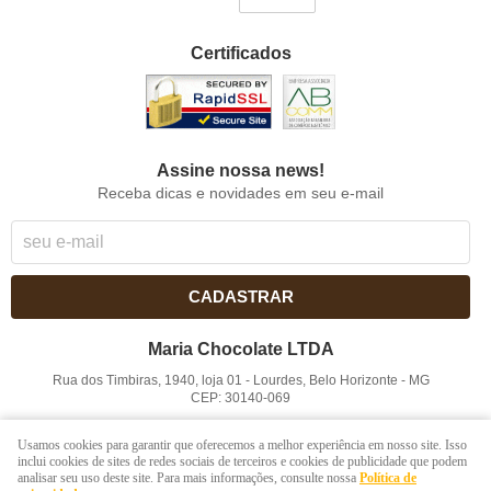
Certificados
Assine nossa news!
Receba dicas e novidades em seu e-mail
CADASTRAR
Maria Chocolate LTDA
Rua dos Timbiras, 1940, loja 01
-
Lourdes, Belo Horizonte
-
MG
CEP: 30140-069
CNPJ: 41.854.753/0001-41
Usamos cookies para garantir que oferecemos a melhor experiência em nosso site. Isso
inclui cookies de sites de redes sociais de terceiros e cookies de publicidade que podem
analisar seu uso deste site. Para mais informações, consulte nossa
Política de
LOJA VIRTUAL CRIADA POR