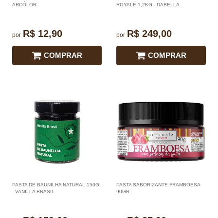
ARCÓLOR
ROYALE 1,2KG - DABELLA
R$ 12,90
R$ 249,00
por
por
COMPRAR
COMPRAR
PASTA DE BAUNILHA NATURAL 150G
PASTA SABORIZANTE FRAMBOESA
- VANILLA BRASIL
90GR