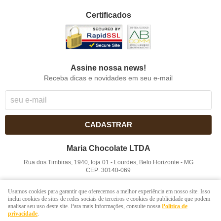
Certificados
Assine nossa news!
Receba dicas e novidades em seu e-mail
CADASTRAR
Maria Chocolate LTDA
Rua dos Timbiras, 1940, loja 01
-
Lourdes, Belo Horizonte
-
MG
CEP: 30140-069
CNPJ: 41.854.753/0001-41
Usamos cookies para garantir que oferecemos a melhor experiência em nosso site. Isso
inclui cookies de sites de redes sociais de terceiros e cookies de publicidade que podem
analisar seu uso deste site. Para mais informações, consulte nossa
Política de
LOJA VIRTUAL CRIADA POR
privacidade
.