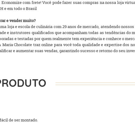
o. Economize com frete! Você pode fazer suas compras na nossa loja virtual
H e em todo o Brasil
crar e vender muito?
 uma loja e escola de culinária com 29 anos de mercado, atendendo nosso
idade e instrutores qualificados que acompanham todas as tendências do
aboradas e testadas por quem realmente tem experiência e conhece o merc
 A Maria Chocolate traz online para você toda qualidade e expertise dos 
ualificar e aumentar suas vendas, garantindo sucesso e retorno do seu inve
PRODUTO
ácil de ser montado.