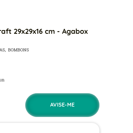
raft 29x29x16 cm - Agabox
AS
BOMBONS
un
AVISE-ME