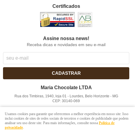
Certificados
Assine nossa news!
Receba dicas e novidades em seu e-mail
CADASTRAR
Maria Chocolate LTDA
Rua dos Timbiras, 1940, loja 01
-
Lourdes, Belo Horizonte
-
MG
CEP: 30140-069
CNPJ: 41.854.753/0001-41
Usamos cookies para garantir que oferecemos a melhor experiência em nosso site. Isso
inclui cookies de sites de redes sociais de terceiros e cookies de publicidade que podem
analisar seu uso deste site. Para mais informações, consulte nossa
Política de
LOJA VIRTUAL CRIADA POR
privacidade
.