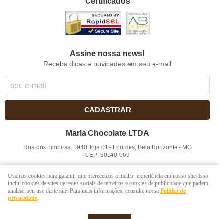
Certificados
Assine nossa news!
Receba dicas e novidades em seu e-mail
CADASTRAR
Maria Chocolate LTDA
Rua dos Timbiras, 1940, loja 01
-
Lourdes, Belo Horizonte
-
MG
CEP: 30140-069
CNPJ: 41.854.753/0001-41
Usamos cookies para garantir que oferecemos a melhor experiência em nosso site. Isso
inclui cookies de sites de redes sociais de terceiros e cookies de publicidade que podem
analisar seu uso deste site. Para mais informações, consulte nossa
Política de
LOJA VIRTUAL CRIADA POR
privacidade
.