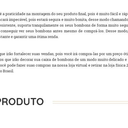
 a praticidade na montagem do seu produto final, pois é muito fácil e r
ficará impecável, pois estará segura e muito bonita, desse modo chamand
 resistente, suporta tranquilamente os seus bombons de forma muito segu
irá conseguir ver seus bombons antes mesmo de comprá-los. Desse modo
tante e garantir uma ótima renda.
e irão fortalecer suas vendas, pois você irá compra-las por um preço ót
os que irão decorar sua caixa de bombons de um modo muito delicado e 
cê pode fazer suas compras na nossa loja virtual e retirar na loja física 
o Brasil.
PRODUTO