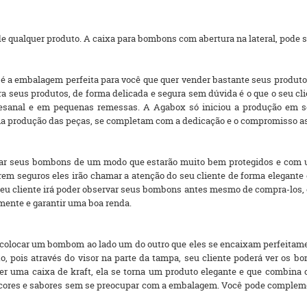
 qualquer produto. A caixa para bombons com abertura na lateral, pode s
 a embalagem perfeita para você que quer vender bastante seus produtos. 
eus produtos, de forma delicada e segura sem dúvida é o que o seu cli
esanal e em pequenas remessas. A Agabox só iniciou a produção em sé
 produção das peças, se completam com a dedicação e o compromisso as
ar seus bombons de um modo que estarão muito bem protegidos e com um
em seguros eles irão chamar a atenção do seu cliente de forma elegante
u cliente irá poder observar seus bombons antes mesmo de compra-los, 
mente e garantir uma boa renda.
 colocar um bombom ao lado um do outro que eles se encaixam perfeitamen
to, pois através do visor na parte da tampa, seu cliente poderá ver os
er uma caixa de kraft, ela se torna um produto elegante e que combina 
ores e sabores sem se preocupar com a embalagem. Você pode complement