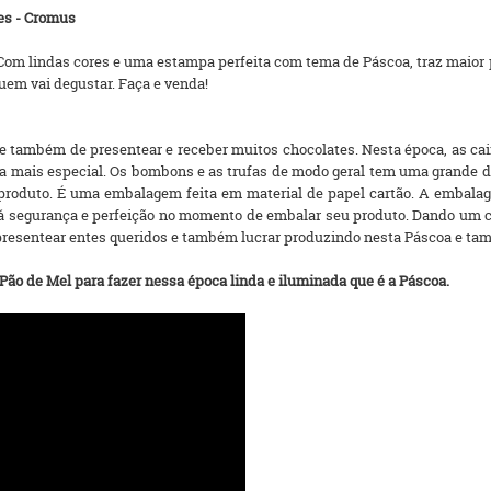
es - Cromus
Com lindas cores e uma estampa perfeita com tema de Páscoa, traz maior p
quem vai degustar. Faça e venda!
 e também de presentear e receber muitos chocolates. Nesta época, as c
a mais especial. Os bombons e as trufas de modo geral tem uma grande
u produto. É uma embalagem feita em material de papel cartão. A embalag
erá segurança e perfeição no momento de embalar seu produto. Dando um
 presentear entes queridos e também lucrar produzindo nesta Páscoa e ta
ão de Mel para fazer nessa época linda e iluminada que é a Páscoa.