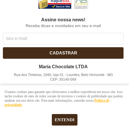
Assine nossa news!
Receba dicas e novidades em seu e-mail
CADASTRAR
Maria Chocolate LTDA
Rua dos Timbiras, 1940, loja 01
-
Lourdes, Belo Horizonte
-
MG
CEP: 30140-069
CNPJ: 41.854.753/0001-41
Usamos cookies para garantir que oferecemos a melhor experiência em nosso site. Isso
inclui cookies de sites de redes sociais de terceiros e cookies de publicidade que podem
analisar seu uso deste site. Para mais informações, consulte nossa
Política de
LOJA VIRTUAL CRIADA POR
privacidade
.
ENTENDI