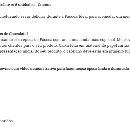
olate c/ 6 unidades - Cromus
r produzindo essas delícias durante a Páscoa. Ideal para acomodar um me
ns de Chocolate?
deixando essa época de Páscoa com um clima ainda mais especial. Meio
tos clientes para o seu produto. Caixa feita em material de papel cartã
resentação inicial do seu produto, o capricho deve estar em primeiro lu
ownie com vídeo demonstrativo para fazer nessa época linda e iluminada 
 batidos