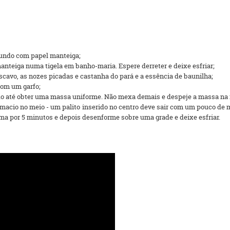
fundo com papel manteiga;
nteiga numa tigela em banho-maria. Espere derreter e deixe esfriar;
cavo, as nozes picadas e castanha do pará e a essência de baunilha;
com um garfo;
ndo até obter uma massa uniforme. Não mexa demais e despeje a massa na 
 macio no meio - um palito inserido no centro deve sair com um pouco de 
rma por 5 minutos e depois desenforme sobre uma grade e deixe esfriar.