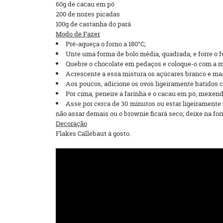
60g de cacau em pó
200 de nozes picadas
100g de castanha do pará
Modo de Fazer
Pré-aqueça o forno a 180°C;
Unte uma forma de bolo média, quadrada, e forre o 
Quebre o chocolate em pedaços e coloque-o com a ma
Acrescente a essa mistura os açúcares branco e mas
Aos poucos, adicione os ovos ligeiramente batidos 
Por cima, peneire a farinha e o cacau em pó, mexe
Asse por cerca de 30 minutos ou estar ligeiramente
não assar demais ou o brownie ficará seco; deixe na fo
Decoração
Flakes Callebaut à gosto.