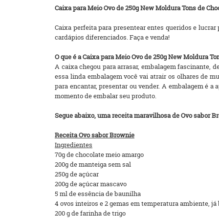
Caixa para Meio Ovo de 250g New Moldura Tons de Choc
Caixa perfeita para presentear entes queridos e lucra
cardápios diferenciados. Faça e venda!
O que é a Caixa para Meio Ovo de 250g New Moldura To
A caixa chegou para arrasar, embalagem fascinante, 
essa linda embalagem você vai atrair os olhares de mui
para encantar, presentar ou vender. A embalagem é a ap
momento de embalar seu produto.
Segue abaixo, uma receita maravilhosa de Ovo sabor Br
Receita Ovo sabor Brownie
Ingredientes
70g de chocolate meio amargo
200g de manteiga sem sal
250g de açúcar
200g de açúcar mascavo
5 ml de essência de baunilha
4 ovos inteiros e 2 gemas em temperatura ambiente, já
200 g de farinha de trigo