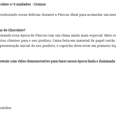
olate c/ 6 unidades - Cromus
r produzindo essas delícias durante a Páscoa. Ideal para acomodar um me
ns de Chocolate?
deixando essa época de Páscoa com um clima ainda mais especial. Meio
tos clientes para o seu produto. Caixa feita em material de papel cartã
resentação inicial do seu produto, o capricho deve estar em primeiro lu
ownie com vídeo demonstrativo para fazer nessa época linda e iluminada 
 batidos