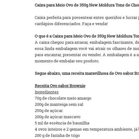
Caixa para Meio Ovo de 350g New Moldura Tons de Choc
Caixa perfeita para presentear entes queridos e lucra
cardápios diferenciados. Faça e venda!
O que é a Caixa para Meio Ovo de 350g New Moldura To
A caixa chegou para arrasar, embalagem fascinante, 
essa linda embalagem você vai atrair os olhares de mui
para encantar, presentar ou vender. A embalagem é a ap
momento de embalar seu produto.
Segue abaixo, uma receita maravilhosa de Ovo sabor Br
Receita Ovo sabor Brownie
Ingredientes
70g de chocolate meio amargo
200g de manteiga sem sal
250g de açúcar
200g de açúcar mascavo
5 ml de essência de baunilha
4 ovos inteiros e 2 gemas em temperatura ambiente, já
200 g de farinha de trigo