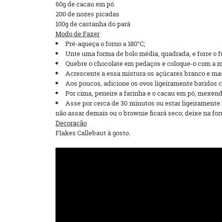
60g de cacau em pó
200 de nozes picadas
100g de castanha do pará
Modo de Fazer
Pré-aqueça o forno a 180°C;
Unte uma forma de bolo média, quadrada, e forre o 
Quebre o chocolate em pedaços e coloque-o com a ma
Acrescente a essa mistura os açúcares branco e mas
Aos poucos, adicione os ovos ligeiramente batidos 
Por cima, peneire a farinha e o cacau em pó, mexe
Asse por cerca de 30 minutos ou estar ligeiramente
não assar demais ou o brownie ficará seco; deixe na fo
Decoração
Flakes Callebaut à gosto.