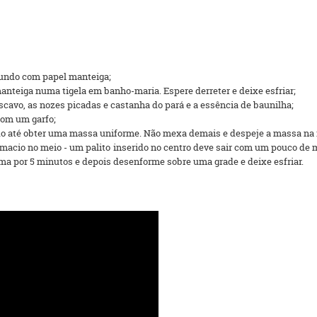
fundo com papel manteiga;
nteiga numa tigela em banho-maria. Espere derreter e deixe esfriar;
cavo, as nozes picadas e castanha do pará e a essência de baunilha;
com um garfo;
ndo até obter uma massa uniforme. Não mexa demais e despeje a massa na 
 macio no meio - um palito inserido no centro deve sair com um pouco de 
rma por 5 minutos e depois desenforme sobre uma grade e deixe esfriar.