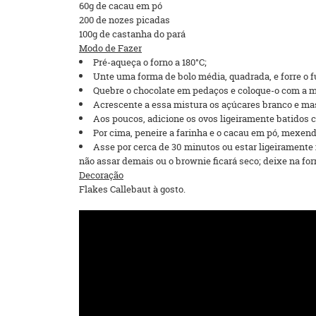
60g de cacau em pó
200 de nozes picadas
100g de castanha do pará
Modo de Fazer
Pré-aqueça o forno a 180°C;
Unte uma forma de bolo média, quadrada, e forre o 
Quebre o chocolate em pedaços e coloque-o com a ma
Acrescente a essa mistura os açúcares branco e mas
Aos poucos, adicione os ovos ligeiramente batidos 
Por cima, peneire a farinha e o cacau em pó, mexe
Asse por cerca de 30 minutos ou estar ligeiramente
não assar demais ou o brownie ficará seco; deixe na fo
Decoração
Flakes Callebaut à gosto.