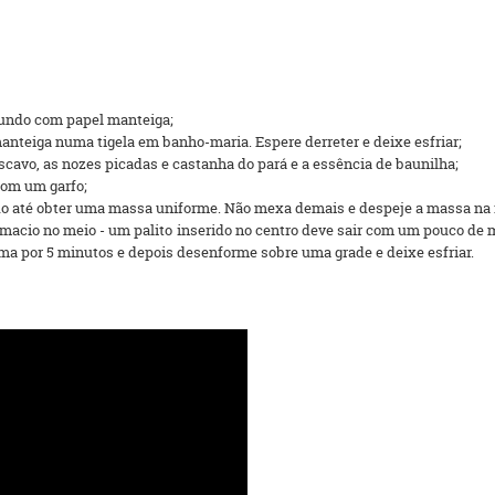
fundo com papel manteiga;
nteiga numa tigela em banho-maria. Espere derreter e deixe esfriar;
cavo, as nozes picadas e castanha do pará e a essência de baunilha;
com um garfo;
ndo até obter uma massa uniforme. Não mexa demais e despeje a massa na 
 macio no meio - um palito inserido no centro deve sair com um pouco de 
rma por 5 minutos e depois desenforme sobre uma grade e deixe esfriar.