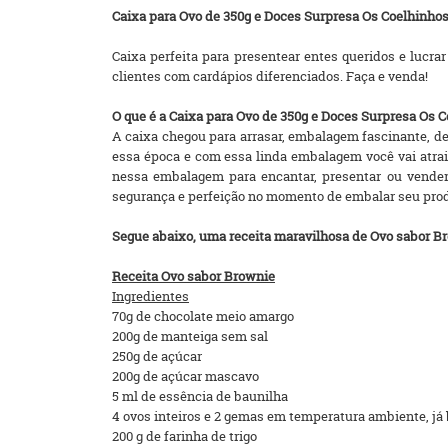
Caixa para Ovo de 350g e Doces Surpresa Os Coelhinho
Caixa perfeita para presentear entes queridos e lucr
clientes com cardápios diferenciados. Faça e venda!
O que é a Caixa para Ovo de 350g e Doces Surpresa Os 
A caixa chegou para arrasar, embalagem fascinante, 
essa época e com essa linda embalagem você vai atrair 
nessa embalagem para encantar, presentar ou vender.
segurança e perfeição no momento de embalar seu pro
Segue abaixo, uma receita maravilhosa de Ovo sabor Br
Receita Ovo sabor Brownie
Ingredientes
70g de chocolate meio amargo
200g de manteiga sem sal
250g de açúcar
200g de açúcar mascavo
5 ml de essência de baunilha
4 ovos inteiros e 2 gemas em temperatura ambiente, já
200 g de farinha de trigo