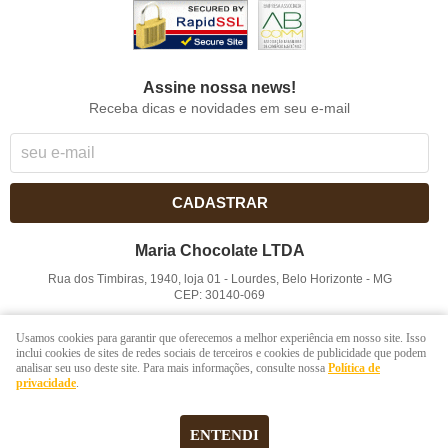
Assine nossa news!
Receba dicas e novidades em seu e-mail
CADASTRAR
Maria Chocolate LTDA
Rua dos Timbiras, 1940, loja 01
-
Lourdes, Belo Horizonte
-
MG
CEP: 30140-069
CNPJ: 41.854.753/0001-41
Usamos cookies para garantir que oferecemos a melhor experiência em nosso site. Isso
inclui cookies de sites de redes sociais de terceiros e cookies de publicidade que podem
analisar seu uso deste site. Para mais informações, consulte nossa
Política de
LOJA VIRTUAL CRIADA POR
privacidade
.
ENTENDI