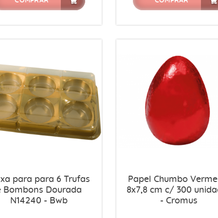
COMPRAR
COMPRAR
ixa para para 6 Trufas
Papel Chumbo Verme
e Bombons Dourada
8x7,8 cm c/ 300 unid
N14240 - Bwb
- Cromus