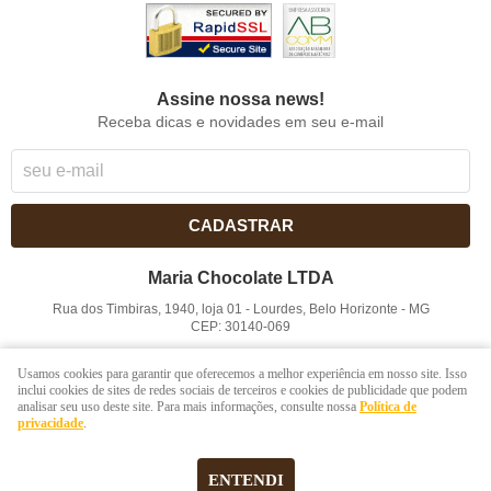
Assine nossa news!
Receba dicas e novidades em seu e-mail
CADASTRAR
Maria Chocolate LTDA
Rua dos Timbiras, 1940, loja 01
-
Lourdes, Belo Horizonte
-
MG
CEP: 30140-069
CNPJ: 41.854.753/0001-41
Usamos cookies para garantir que oferecemos a melhor experiência em nosso site. Isso
inclui cookies de sites de redes sociais de terceiros e cookies de publicidade que podem
analisar seu uso deste site. Para mais informações, consulte nossa
Política de
LOJA VIRTUAL CRIADA POR
privacidade
.
ENTENDI