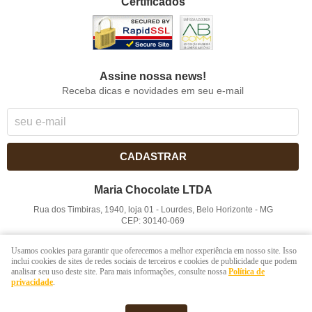
Certificados
Assine nossa news!
Receba dicas e novidades em seu e-mail
CADASTRAR
Maria Chocolate LTDA
Rua dos Timbiras, 1940, loja 01
-
Lourdes, Belo Horizonte
-
MG
CEP: 30140-069
CNPJ: 41.854.753/0001-41
Usamos cookies para garantir que oferecemos a melhor experiência em nosso site. Isso
inclui cookies de sites de redes sociais de terceiros e cookies de publicidade que podem
analisar seu uso deste site. Para mais informações, consulte nossa
Política de
LOJA VIRTUAL CRIADA POR
privacidade
.