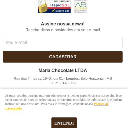
Assine nossa news!
Receba dicas e novidades em seu e-mail
CADASTRAR
Maria Chocolate LTDA
Rua dos Timbiras, 1940, loja 01
-
Lourdes, Belo Horizonte
-
MG
CEP: 30140-069
CNPJ: 41.854.753/0001-41
Usamos cookies para garantir que oferecemos a melhor experiência em nosso site. Isso
inclui cookies de sites de redes sociais de terceiros e cookies de publicidade que podem
analisar seu uso deste site. Para mais informações, consulte nossa
Política de
LOJA VIRTUAL CRIADA POR
privacidade
.
ENTENDI