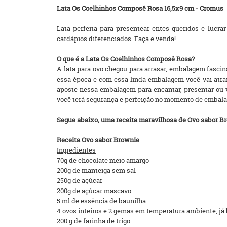
Lata Os Coelhinhos Composê Rosa 16,5x9 cm - Cromus
Lata perfeita para presentear entes queridos e lucr
cardápios diferenciados. Faça e venda!
O que é a Lata Os Coelhinhos Composê Rosa?
A lata para ovo chegou para arrasar, embalagem fasc
essa época e com essa linda embalagem você vai atrair 
aposte nessa embalagem para encantar, presentar ou v
você terá segurança e perfeição no momento de embala
Segue abaixo, uma receita maravilhosa de Ovo sabor Br
Receita Ovo sabor Brownie
Ingredientes
70g de chocolate meio amargo
200g de manteiga sem sal
250g de açúcar
200g de açúcar mascavo
5 ml de essência de baunilha
4 ovos inteiros e 2 gemas em temperatura ambiente, já
200 g de farinha de trigo