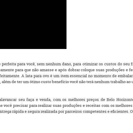
 perfeita para você, sem nenhum dano, para otimizar os custos do seu f
amente para que não amasse e após dobrar coloque suas produções e fech
rfeitamente. A lata para ovo é um item essencial no momento de embala
além de ter um ótimo custo benefício você não terá nenhum trabalho ao 
alavancar seu faça e venda, com os melhores preços de Belo Horizonte, 
ue você precisar para realizar suas produções e receitas com os melho
rega rápida e segura realizada por parceiros competentes e eficientes. Ou se