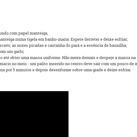
fundo com papel manteiga;
nteiga numa tigela em banho-maria. Espere derreter e deixe esfriar;
cavo, as nozes picadas e castanha do pará e a essência de baunilha;
com um garfo;
ndo até obter uma massa uniforme. Não mexa demais e despeje a massa na 
 macio no meio - um palito inserido no centro deve sair com um pouco de 
rma por 5 minutos e depois desenforme sobre uma grade e deixe esfriar.