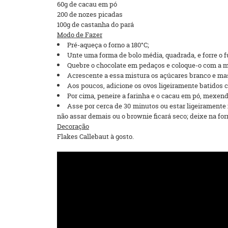
60g de cacau em pó
200 de nozes picadas
100g de castanha do pará
Modo de Fazer
Pré-aqueça o forno a 180°C;
Unte uma forma de bolo média, quadrada, e forre o 
Quebre o chocolate em pedaços e coloque-o com a ma
Acrescente a essa mistura os açúcares branco e mas
Aos poucos, adicione os ovos ligeiramente batidos 
Por cima, peneire a farinha e o cacau em pó, mexe
Asse por cerca de 30 minutos ou estar ligeiramente
não assar demais ou o brownie ficará seco; deixe na fo
Decoração
Flakes Callebaut à gosto.