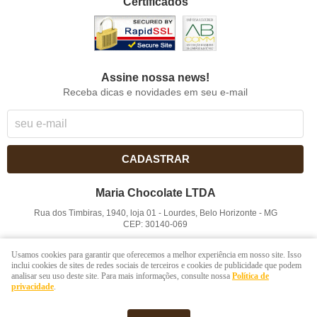
Certificados
Assine nossa news!
Receba dicas e novidades em seu e-mail
CADASTRAR
Maria Chocolate LTDA
Rua dos Timbiras, 1940, loja 01
-
Lourdes, Belo Horizonte
-
MG
CEP: 30140-069
CNPJ: 41.854.753/0001-41
Usamos cookies para garantir que oferecemos a melhor experiência em nosso site. Isso
inclui cookies de sites de redes sociais de terceiros e cookies de publicidade que podem
analisar seu uso deste site. Para mais informações, consulte nossa
Política de
LOJA VIRTUAL CRIADA POR
privacidade
.