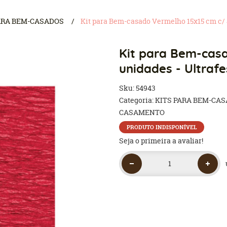
ARA BEM-CASADOS
Kit para Bem-casado Vermelho 15x15 cm c/ 4
Kit para Bem-cas
unidades - Ultrafe
Sku:
54943
Categoria:
KITS PARA BEM-CA
CASAMENTO
PRODUTO INDISPONÍVEL
Seja o primeira a avaliar!