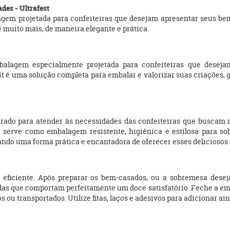
des - Ultrafest
agem projetada para confeiteiras que desejam apresentar seus b
e muito mais, de maneira elegante e prática.
alagem especialmente projetada para confeiteiras que deseja
kit é uma solução completa para embalar e valorizar suas criações,
rado para atender às necessidades das confeiteiras que buscam 
le serve como embalagem resistente, higiênica e estilosa para 
nando uma forma prática e encantadora de oferecer esses deliciosos
 eficiente. Após preparar os bem-casados, ou a sobremesa desej
as que comportam perfeitamente um doce satisfatório. Feche a emb
ou transportados. Utilize fitas, laços e adesivos para adicionar ai