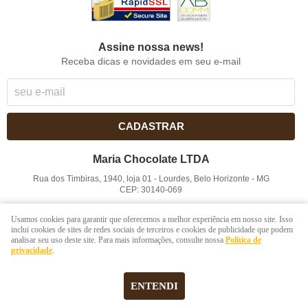
Assine nossa news!
Receba dicas e novidades em seu e-mail
CADASTRAR
Maria Chocolate LTDA
Rua dos Timbiras, 1940, loja 01
-
Lourdes, Belo Horizonte
-
MG
CEP: 30140-069
CNPJ: 41.854.753/0001-41
Usamos cookies para garantir que oferecemos a melhor experiência em nosso site. Isso
inclui cookies de sites de redes sociais de terceiros e cookies de publicidade que podem
analisar seu uso deste site. Para mais informações, consulte nossa
Política de
LOJA VIRTUAL CRIADA POR
privacidade
.
ENTENDI