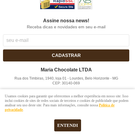
Assine nossa news!
Receba dicas e novidades em seu e-mail
CADASTRAR
Maria Chocolate LTDA
Rua dos Timbiras, 1940, loja 01
-
Lourdes, Belo Horizonte
-
MG
CEP: 30140-069
CNPJ: 41.854.753/0001-41
Usamos cookies para garantir que oferecemos a melhor experiência em nosso site. Isso
inclui cookies de sites de redes sociais de terceiros e cookies de publicidade que podem
analisar seu uso deste site. Para mais informações, consulte nossa
Política de
LOJA VIRTUAL CRIADA POR
privacidade
.
ENTENDI