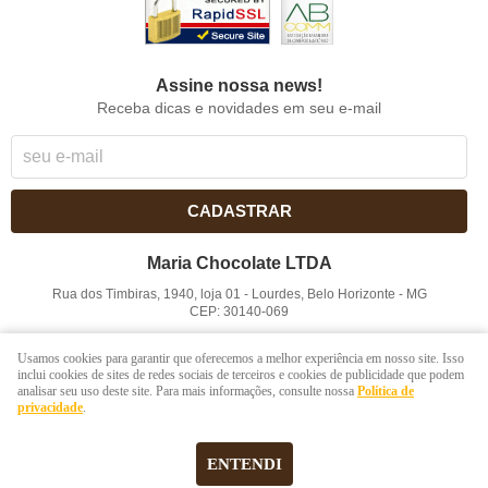
Assine nossa news!
Receba dicas e novidades em seu e-mail
CADASTRAR
Maria Chocolate LTDA
Rua dos Timbiras, 1940, loja 01
-
Lourdes, Belo Horizonte
-
MG
CEP: 30140-069
CNPJ: 41.854.753/0001-41
Usamos cookies para garantir que oferecemos a melhor experiência em nosso site. Isso
inclui cookies de sites de redes sociais de terceiros e cookies de publicidade que podem
analisar seu uso deste site. Para mais informações, consulte nossa
Política de
LOJA VIRTUAL CRIADA POR
privacidade
.
ENTENDI